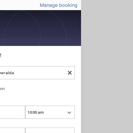
Manage booking
e
ion