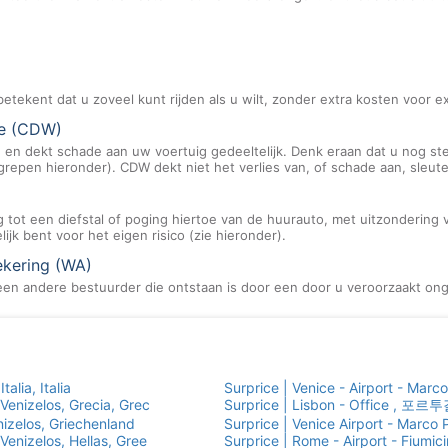
etekent dat u zoveel kunt rijden als u wilt, zonder extra kosten voor ex
de (CDW)
n dekt schade aan uw voertuig gedeeltelijk. Denk eraan dat u nog ste
egrepen hieronder). CDW dekt niet het verlies van, of schade aan, sleute
g tot een diefstal of poging hiertoe van de huurauto, met uitzonderin
jk bent voor het eigen risico (zie hieronder).
ekering (WA)
een andere bestuurder die ontstaan is door een door u veroorzaakt ong
talia, Italia
Surprice | Venice - Airport - Marco P
 Venizelos, Grecia, Grec
Surprice | Lisbon - Office , 포르투
enizelos, Griechenland
Surprice | Venice Airport - Marco Po
 Venizelos, Hellas, Gree
Surprice | Rome - Airport - Fiumicino