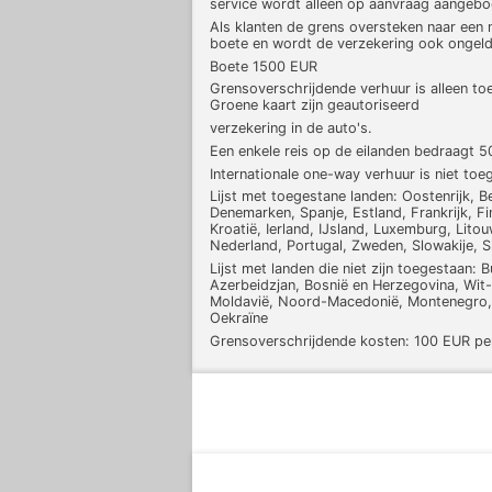
service wordt alleen op aanvraag aangebo
Als klanten de grens oversteken naar een n
boete en wordt de verzekering ook ongeld
Boete 1500 EUR
Grensoverschrijdende verhuur is alleen to
Groene kaart zijn geautoriseerd
verzekering in de auto's.
Een enkele reis op de eilanden bedraagt 5
Internationale one-way verhuur is niet toe
Lijst met toegestane landen: Oostenrijk, Be
Denemarken, Spanje, Estland, Frankrijk, Fi
Kroatië, Ierland, IJsland, Luxemburg, Lit
Nederland, Portugal, Zweden, Slowakije, S
Lijst met landen die niet zijn toegestaan: B
Azerbeidzjan, Bosnië en Herzegovina, Wit-R
Moldavië, Noord-Macedonië, Montenegro, R
Oekraïne
Grensoverschrijdende kosten: 100 EUR pe