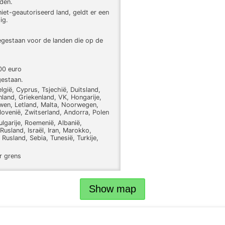
den.
iet-geautoriseerd land, geldt er een
ig.
egestaan voor de landen die op de
00 euro
gestaan.
lgië, Cyprus, Tsjechië, Duitsland,
nland, Griekenland, VK, Hongarije,
ouwen, Letland, Malta, Noorwegen,
lovenië, Zwitserland, Andorra, Polen
ulgarije, Roemenië, Albanië,
usland, Israël, Iran, Marokko,
usland, Sebia, Tunesië, Turkije,
r grens
Show map