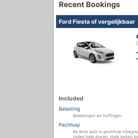
Recent Bookings
Ford Fiesta of vergelijkbaar
Included
Belasting
Belastingen en heffingen
Pechhulp
Bij deze auto is pechhulp inbegre
zullen hulp sturen. Hulp buiten 