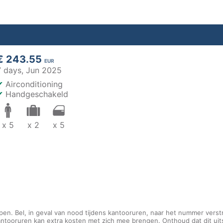
€ 243.55
EUR
7 days,
Jun 2025
✔
Airconditioning
✔
Handgeschakeld
x 5
x 2
x 5
pen. Bel, in geval van nood tijdens kantooruren, naar het nummer verst
kantooruren kan extra kosten met zich mee brengen. Onthoud dat dit ui