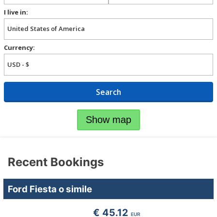
I live in:
Currency:
Search
Show map
Recent Bookings
Ford Fiesta o simile
€ 45.12
EUR